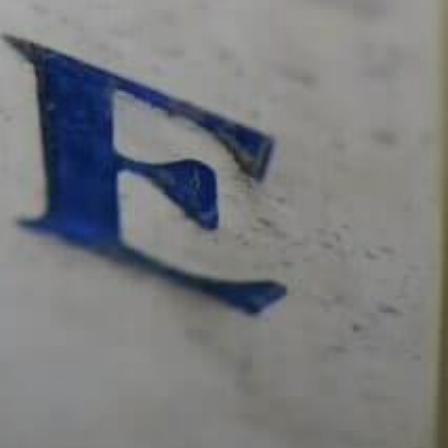
品牌
找到我们的合作伙伴
我们的产品
媒体
Delamotte 天然
图库
Delamotte 白中白香槟
法律声明
Delamotte 粉红香槟
ENVIRONMENTAL
Delamotte 白中白香槟 年份香槟
CHARACTERISTICS
联系我们
过度饮酒有害身体健康，请适度饮用
我们的产品包装可能会遵从www.consignedetri.fr制定的分拣指令.
www.consignedetri.fr
Interdiction de vente de boissons alcooliques aux mineurs de
moins de 18 ans
La preuve de majorité de l'acheteur est exigée au moment de la vente en ligne