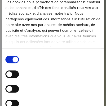
Les cookies nous permettent de personnaliser le contenu
et les annonces, d'offrir des fonctionnalités relatives aux
médias sociaux et d'analyser notre trafic. Nous
partageons également des informations sur l'utilisation de
notre site avec nos partenaires de médias sociaux, de
publicité et d'analyse, qui peuvent combiner celles-ci
avec d'autres informations que vous leur avez fournies
发送
ou qu'ils ont collectées lors de votre utilisation de leurs
services. Vous consentez à nos cookies si vous
continuez à utiliser notre site Web.
Sélection
du
您是否达到所在国家法定购买和消费酒精饮料
consentement
的年龄？
是
否
确认
访问本网站，即表示您同意受其使用条款和条件的约
束。