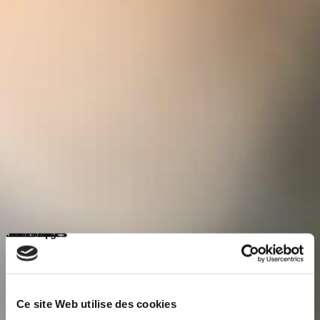
名*
公司
电子邮件*
消息*
Nécessaires
Préférences
Statistiques
Marketing
Ce site Web utilise des cookies