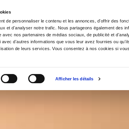
ookies
t de personnaliser le contenu et les annonces, d'offrir des fonct
ux et d'analyser notre trafic. Nous partageons également des in
site avec nos partenaires de médias sociaux, de publicité et d'anal
 avec d'autres informations que vous leur avez fournies ou qu'il
tilisation de leurs services. Vous consentez à nos cookies si vou
Afficher les détails