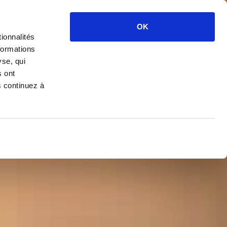
OK
ionnalités
formations
yse, qui
s ont
s continuez à