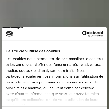
Nécessaires
Préférences
Statistiques
Marketing
Ce site Web utilise des cookies
Les cookies nous permettent de personnaliser le contenu
et les annonces, d'offrir des fonctionnalités relatives aux
médias sociaux et d'analyser notre trafic. Nous
partageons également des informations sur l'utilisation de
notre site avec nos partenaires de médias sociaux, de
publicité et d'analyse, qui peuvent combiner celles-ci
avec d'autres informations que vous leur avez fournies
Delamotte Blanc de Blancs Collection
ou qu'ils ont collectées lors de votre utilisation de leurs
2002
services. Vous consentez à nos cookies si vous