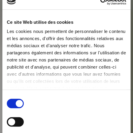
ドゥラモットの製品ライン
ナップ
Ce site Web utilise des cookies
Les cookies nous permettent de personnaliser le contenu
et les annonces, d'offrir des fonctionnalités relatives aux
médias sociaux et d'analyser notre trafic. Nous
partageons également des informations sur l'utilisation de
notre site avec nos partenaires de médias sociaux, de
publicité et d'analyse, qui peuvent combiner celles-ci
avec d'autres informations que vous leur avez fournies
ou qu'ils ont collectées lors de votre utilisation de leurs
services. Vous consentez à nos cookies si vous
continuez à utiliser notre site Web.
Sélection
お住まいの国で、アルコールを購入できて消
du
費できる年齢に達していますか。
consentement
同意しま
同意しま
す
せん